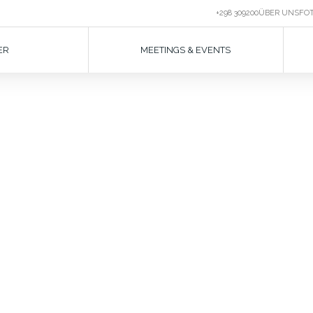
+298 309200
ÜBER UNS
FO
ER
MEETINGS & EVENTS