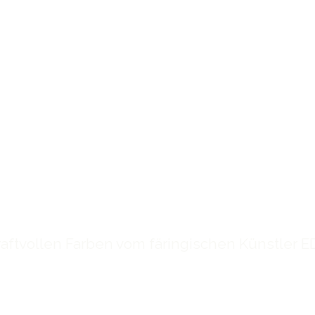
ZIGARTIGE KUNST
kraftvollen Farben vom färingischen Künstle