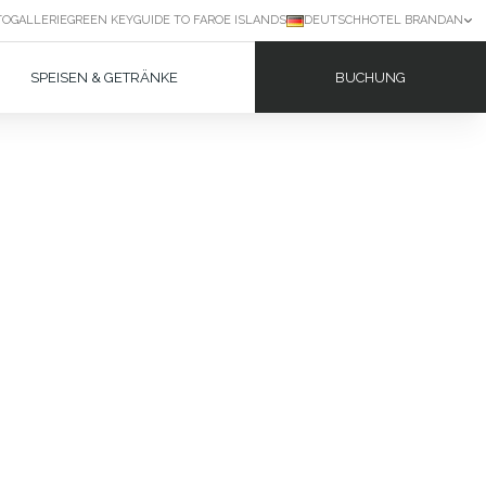
TOGALLERIE
GREEN KEY
GUIDE TO FAROE ISLANDS
DEUTSCH
HOTEL BRANDAN
BUCHUNG
SPEISEN & GETRÄNKE