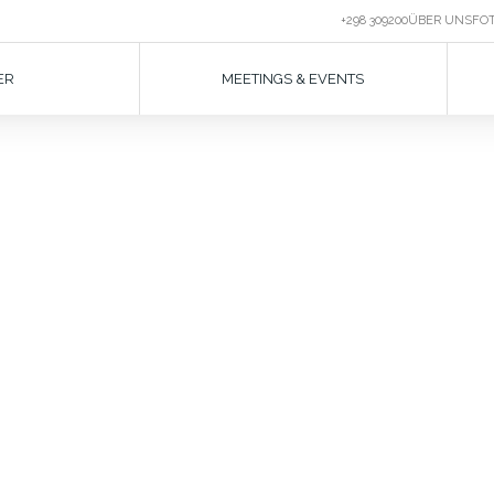
+298 309200
ÜBER UNS
FO
ER
MEETINGS & EVENTS