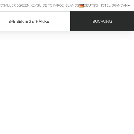
TOGALLERIE
GREEN KEY
GUIDE TO FAROE ISLANDS
DEUTSCH
HOTEL BRANDAN
BUCHUNG
SPEISEN & GETRÄNKE